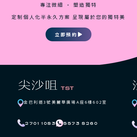
專注微細 • 塑造獨特
定制個人化半永久方案 呈現屬於您的獨特美
立即預約
金巴利道3號美麗華廣場A座6樓602室
2701 1083
5573 8260