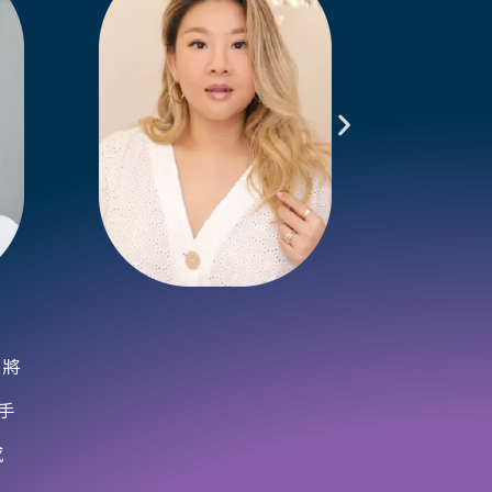
式將
手
感