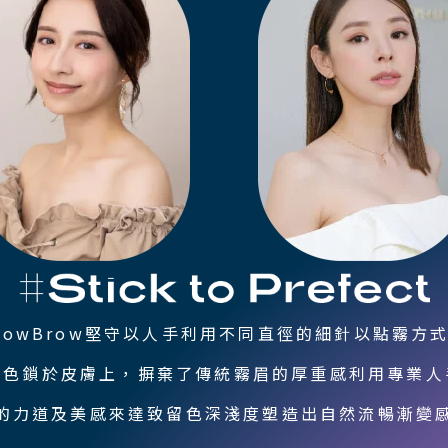
rowBrow堅守以人手利用不同直徑的細針以點霧方
顏色鎖於皮膚上，摒棄了傳統霧眉的厚重感利用專業人
的力道及美感來達致留色深淺度塑造出自然流暢漸變