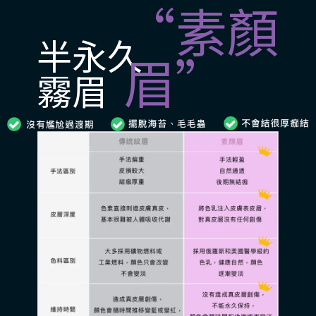
“素顏
半永久
眉”
霧眉